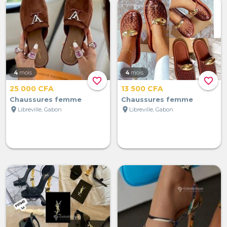
4
mois
4
mois
favorite_border
favorite_border
25 000 CFA
13 500 CFA
Chaussures femme
Chaussures femme
location_on
location_on
Libreville, Gabon
Libreville, Gabon