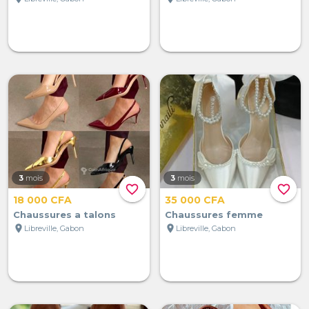
3
mois
3
mois
favorite_border
favorite_border
18 000 CFA
35 000 CFA
Chaussures a talons
Chaussures femme
location_on
location_on
Libreville, Gabon
Libreville, Gabon