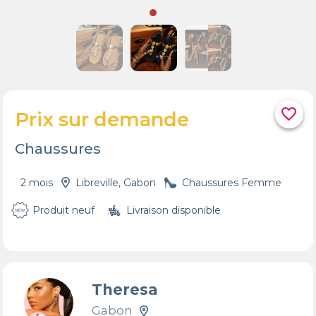
favorite_border
Prix sur demande
Chaussures
2 mois
Libreville, Gabon
Chaussures Femme
Produit neuf
Livraison disponible
Theresa
Gabon