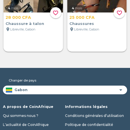
4
mois
4
mois
favorite_border
favorite_border
28 000 CFA
25 000 CFA
Chaussure à talon
Chaussures
location_on
location_on
Libreville, Gabon
Libreville, Gabon
Changer de pays
A propos de CoinAfrique
Informations légales
Qui sommes nous ?
Conditions générales d’utilisation
L'actualité de CoinAfrique
Politique de confidentialité