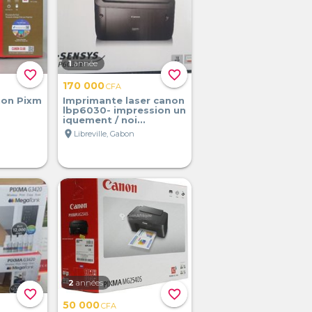
1
année
favorite_border
favorite_border
170 000
CFA
non Pixm
Imprimante laser canon
lbp6030- impression un
iquement / noi...
location_on
Libreville, Gabon
2
années
favorite_border
favorite_border
50 000
CFA