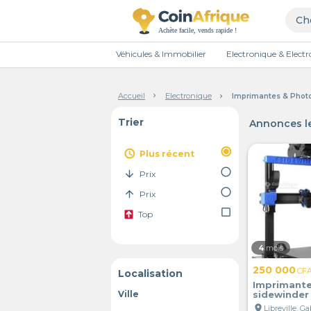
Véhicules & Immobilier
Electronique & Elec
Accueil
Electronique
Imprimantes & Photo
Trier
Annonces le
radio_button_checked
access_time
Plus récent
radio_button_unchecked
arrow_downward
Prix
radio_button_unchecked
arrow_upward
Prix
check_box_outline_blank
Top
4
mois
250 000
CF
Localisation
Imprimante 
Ville
sidewinder
location_on
Libreville, G