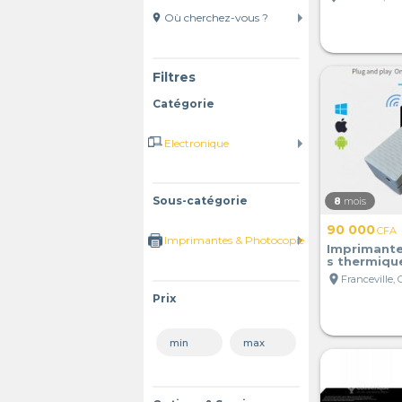
location_on
Filtres
Catégorie
Sous-catégorie
8
mois
90 000
CFA
Imprimante
s thermiqu
location_on
Franceville,
Prix