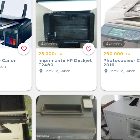
4
années
4
années
favorite_border
favorite_border
25 000
290 000
CFA
CFA
e Canon
Imprimante HP Deskjet
Photocopieur C
F2480
2016
abon
location_on
location_on
Libreville, Gabon
Libreville, Gabon