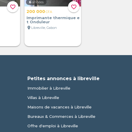
6
années
favorite_border
favorite_border
200 000
CFA
Imprimante thermique e
t Onduleur
location_on
Libreville, Gabon
Petites annonces à libreville
Immobilier à Libreville
Villas à Libreville
Maisons de vacances à Libreville
Bureaux & Commerces à Libreville
Offre d'emploi à Libreville