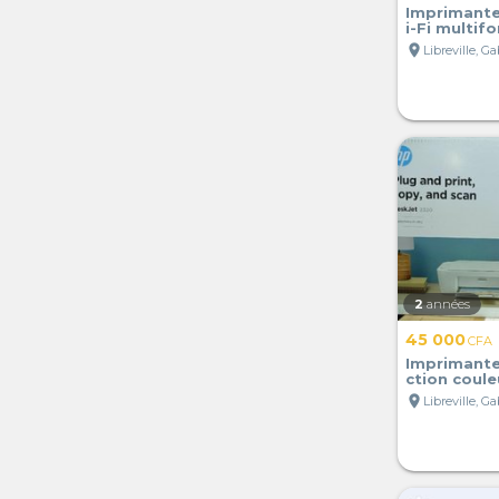
Imprimante
i-Fi multif
location_on
Libreville, G
2
années
45 000
CFA
Imprimante
ction coule
location_on
Libreville, G