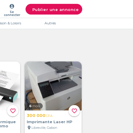
account_circle
Publier une annonce
Se
connecter
son & Loisirs
Autres
6
mois
favorite_border
favorite_border
300 000
CFA
ermique
Imprimante Laser HP
memo
location_on
Libreville, Gabon