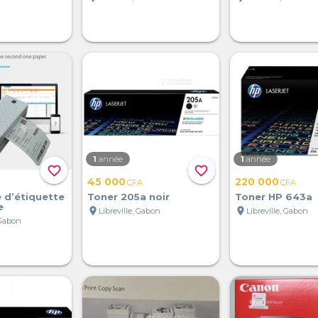
1
année
1
année
favorite_border
favorite_border
45 000
220 000
CFA
CFA
 d’étiquette
Toner 205a noir
Toner HP 643a
e
location_on
location_on
Libreville, Gabon
Libreville, Gabon
 Gabon