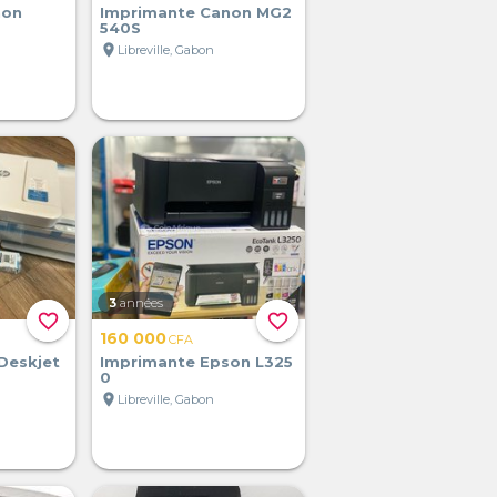
non
Imprimante Canon MG2
540S
location_on
Libreville, Gabon
3
années
favorite_border
favorite_border
160 000
CFA
Deskjet
Imprimante Epson L325
0
location_on
Libreville, Gabon