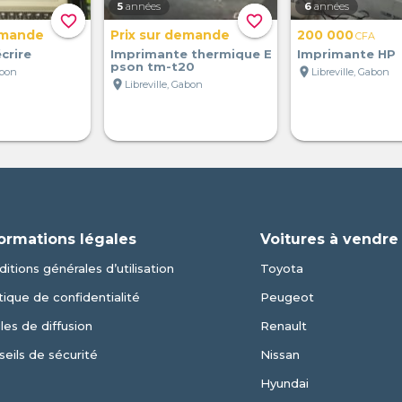
5
années
6
années
favorite_border
favorite_border
emande
Prix sur demande
200 000
CFA
crire
Imprimante thermique E
Imprimante HP
pson tm-t20
location_on
abon
Libreville, Gabon
location_on
Libreville, Gabon
ormations légales
Voitures à vendre
itions générales d’utilisation
Toyota
tique de confidentialité
Peugeot
les de diffusion
Renault
eils de sécurité
Nissan
Hyundai