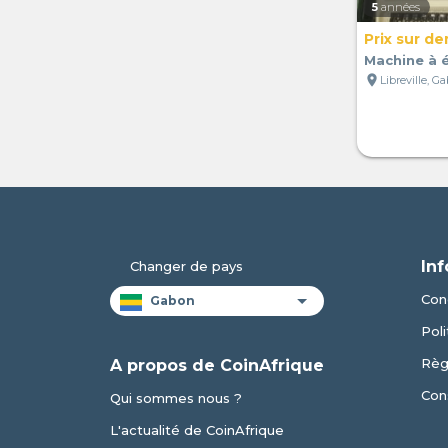
5
années
Prix sur d
Machine à é
location_on
Libreville, G
Inf
Changer de pays
Cond
Poli
Règ
A propos de CoinAfrique
Cons
Qui sommes nous ?
L'actualité de CoinAfrique