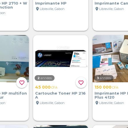
 HP 2710 + W
Imprimante HP
Imprimante Ca
onction
location_on
location_on
Libreville, Gabon
Libreville, Gabon
abon
2
années
3
années
favorite_border
favorite_border
45 000
150 000
CFA
CFA
 HP multifon
Cartouche Toner HP 216
Imprimante HP 
ur
A
Plus 4120
location_on
location_on
abon
Libreville, Gabon
Libreville, Gabon