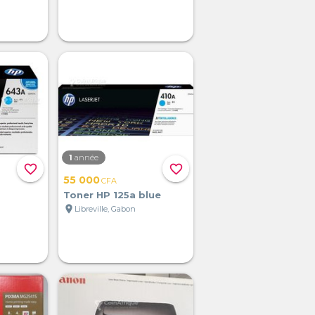
1
année
favorite_border
favorite_border
55 000
CFA
Toner HP 125a blue
location_on
Libreville, Gabon