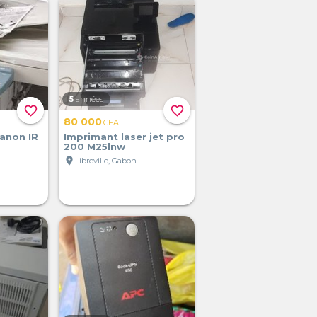
5
années
favorite_border
favorite_border
80 000
CFA
anon IR
Imprimant laser jet pro
200 M25lnw
location_on
Libreville, Gabon