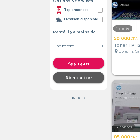
Options & Services
Top annonces
Livraison disponible
1
année
Posté il y a moins de
50 000
CFA
Toner HP 12
location_on
Libreville, G
Appliquer
Réinitialiser
Publicité
2
années
85 000
CFA