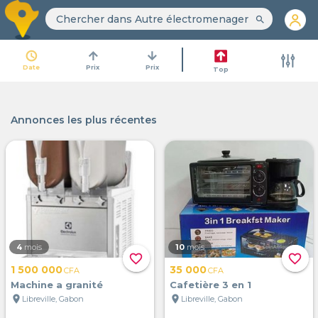
search
access_time
arrow_upward
arrow_downward
Date
Prix
Prix
Top
Annonces les plus récentes
4
mois
10
mois
favorite_border
favorite_border
1 500 000
35 000
CFA
CFA
Machine a granité
Cafetière 3 en 1
location_on
location_on
Libreville, Gabon
Libreville, Gabon