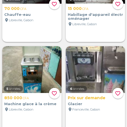
favorite_border
favorite_border
70 000
15 000
CFA
CFA
Chauffe-eau
Habillage d'appareil électr
oménager
location_on
Libreville, Gabon
location_on
Libreville, Gabon
5
années
6
années
favorite_border
favorite_border
850 000
Prix sur demande
CFA
Machine glace à la crème
Glacier
location_on
location_on
Libreville, Gabon
Franceville, Gabon