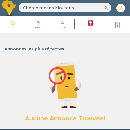
search
access_time
arrow_upward
arrow_downward
Date
Prix
Prix
Top
Annonces les plus récentes
Aucune Annonce Trouvée!