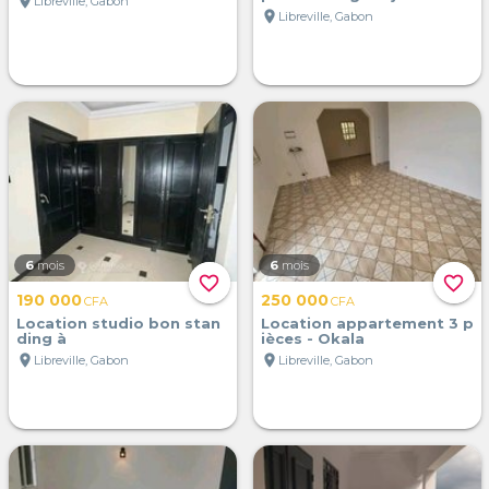
location_on
Libreville, Gabon
location_on
Libreville, Gabon
6
mois
6
mois
favorite_border
favorite_border
190 000
250 000
CFA
CFA
Location studio bon stan
Location appartement 3 p
ding à
ièces - Okala
location_on
location_on
Libreville, Gabon
Libreville, Gabon