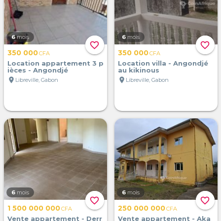
6
mois
6
mois
favorite_border
favorite_border
350 000
350 000
CFA
CFA
Location appartement 3 p
Location villa - Angondjé
ièces - Angondjé
au kikinous
location_on
location_on
Libreville, Gabon
Libreville, Gabon
6
mois
6
mois
favorite_border
favorite_border
1 500 000 000
250 000 000
CFA
CFA
Vente appartement - Derr
Vente appartement - Aka