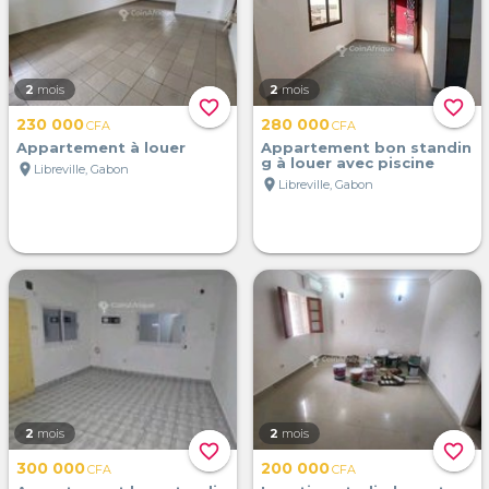
2
mois
2
mois
favorite_border
favorite_border
230 000
280 000
CFA
CFA
Appartement à louer
Appartement bon standin
g à louer avec piscine
location_on
Libreville, Gabon
location_on
Libreville, Gabon
2
mois
2
mois
favorite_border
favorite_border
300 000
200 000
CFA
CFA