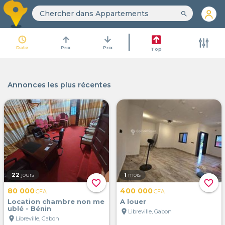
search
access_time
arrow_upward
arrow_downward
Date
Prix
Prix
Top
Annonces les plus récentes
22
jours
1
mois
favorite_border
favorite_border
80 000
400 000
CFA
CFA
Location chambre non me
A louer
ublé - Bénin
location_on
Libreville, Gabon
location_on
Libreville, Gabon