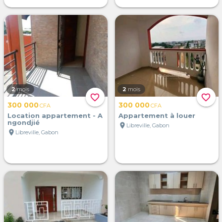
2
mois
2
mois
favorite_border
favorite_border
300 000
300 000
CFA
CFA
Location appartement - A
Appartement à louer
ngondjié
location_on
Libreville, Gabon
location_on
Libreville, Gabon