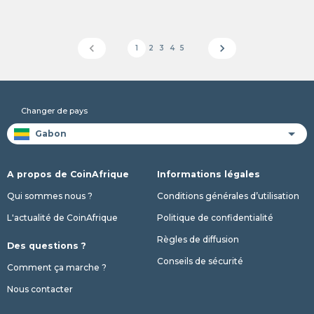
chevron_left
chevron_right
1
2
3
4
5
Changer de pays
A propos de CoinAfrique
Informations légales
Qui sommes nous ?
Conditions générales d’utilisation
L'actualité de CoinAfrique
Politique de confidentialité
Règles de diffusion
Des questions ?
Conseils de sécurité
Comment ça marche ?
Nous contacter