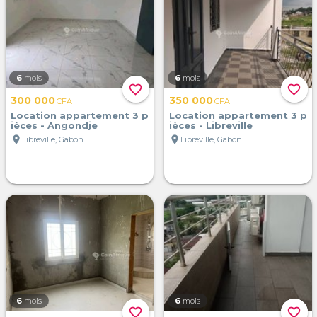
6
mois
6
mois
favorite_border
favorite_border
300 000
350 000
CFA
CFA
Location appartement 3 p
Location appartement 3 p
ièces - Angondje
ièces - Libreville
location_on
location_on
Libreville, Gabon
Libreville, Gabon
6
mois
6
mois
favorite_border
favorite_border