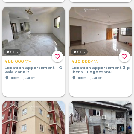
6
mois
6
mois
favorite_border
favorite_border
400 000
430 000
CFA
CFA
Location appartement - O
Location appartement 3 p
kala canal7
ièces - Logbessou
location_on
location_on
Libreville, Gabon
Libreville, Gabon