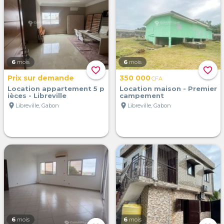
6
mois
6
mois
favorite_border
favorite_border
Prix sur demande
350 000
CFA
Location appartement 5 p
Location maison - Premier
ièces - Libreville
campement
location_on
location_on
Libreville, Gabon
Libreville, Gabon
6
mois
6
mois