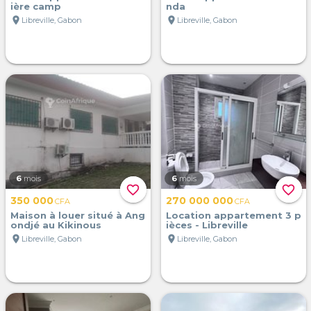
ière camp
nda
location_on
location_on
Libreville, Gabon
Libreville, Gabon
6
mois
6
mois
favorite_border
favorite_border
350 000
270 000 000
CFA
CFA
Maison à louer situé à Ang
Location appartement 3 p
ondjé au Kikinous
ièces - Libreville
location_on
location_on
Libreville, Gabon
Libreville, Gabon