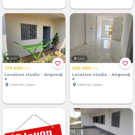
5
mois
5
mois
favorite_border
favorite_border
170 000
200 000
CFA
CFA
Location studio - Angondj
Location studio - Angondj
e
é
location_on
location_on
Libreville, Gabon
Libreville, Gabon