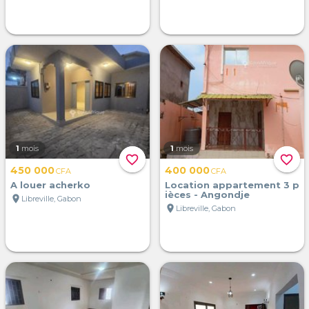
1
mois
1
mois
favorite_border
favorite_border
450 000
400 000
CFA
CFA
A louer acherko
Location appartement 3 p
ièces - Angondje
location_on
Libreville, Gabon
location_on
Libreville, Gabon