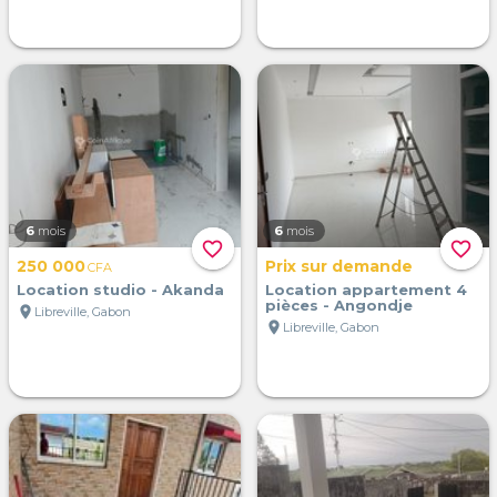
6
mois
6
mois
favorite_border
favorite_border
250 000
Prix sur demande
CFA
Location studio - Akanda
Location appartement 4
pièces - Angondje
location_on
Libreville, Gabon
location_on
Libreville, Gabon