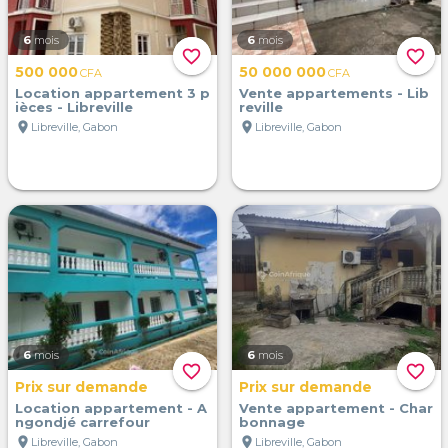
6
mois
6
mois
favorite_border
favorite_border
500 000
50 000 000
CFA
CFA
Location appartement 3 p
Vente appartements - Lib
ièces - Libreville
reville
location_on
location_on
Libreville, Gabon
Libreville, Gabon
6
mois
6
mois
favorite_border
favorite_border
Prix sur demande
Prix sur demande
Location appartement - A
Vente appartement - Char
ngondjé carrefour
bonnage
location_on
location_on
Libreville, Gabon
Libreville, Gabon