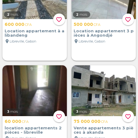
2
mois
2
mois
favorite_border
favorite_border
600 000
500 000
CFA
CFA
Location appartement à a
Location appartement 3 p
libandeng
ièces à Angondjé
location_on
location_on
Libreville, Gabon
Libreville, Gabon
3
mois
3
mois
favorite_border
favorite_border
60 000
75 000 000
CFA
CFA
location appartements 2
Vente appartements 3 piè
pièces - libreville
ces à akanda