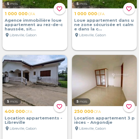
5
mois
5
mois
favorite_border
favorite_border
1 000 000
1 000 000
CFA
CFA
Agence immobilière loue
Loue appartement dans u
appartement au rez-de-c
ne zone sécurisée et calm
haussée, sit...
e dans la c...
location_on
location_on
Libreville, Gabon
Libreville, Gabon
5
mois
5
mois
favorite_border
favorite_border
400 000
250 000
CFA
CFA
Location appartements -
Location appartement 3 p
Libreville
ièces - Angondje
location_on
location_on
Libreville, Gabon
Libreville, Gabon