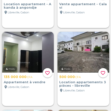
Location appartement - A
Vente appartement - Cala
kanda à angondje
vi
location_on
location_on
Libreville, Gabon
Libreville, Gabon
4
mois
4
mois
favorite_border
favorite_border
135 000 000
500 000
CFA
CFA
Appartement à vendre
Location appartements 3
pièces - libreville
location_on
Libreville, Gabon
location_on
Libreville, Gabon