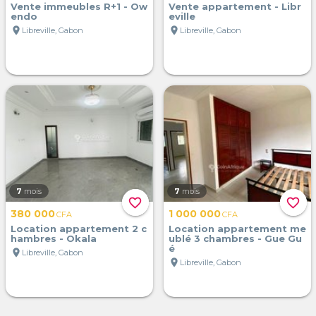
Vente immeubles R+1 - Ow
Vente appartement - Libr
endo
eville
location_on
location_on
Libreville, Gabon
Libreville, Gabon
7
mois
7
mois
favorite_border
favorite_border
380 000
1 000 000
CFA
CFA
Location appartement 2 c
Location appartement me
hambres - Okala
ublé 3 chambres - Gue Gu
é
location_on
Libreville, Gabon
location_on
Libreville, Gabon