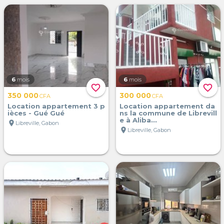
6
mois
6
mois
favorite_border
favorite_border
350 000
300 000
CFA
CFA
Location appartement 3 p
Location appartement da
ièces - Gué Gué
ns la commune de Librevill
e à Aliba...
location_on
Libreville, Gabon
location_on
Libreville, Gabon