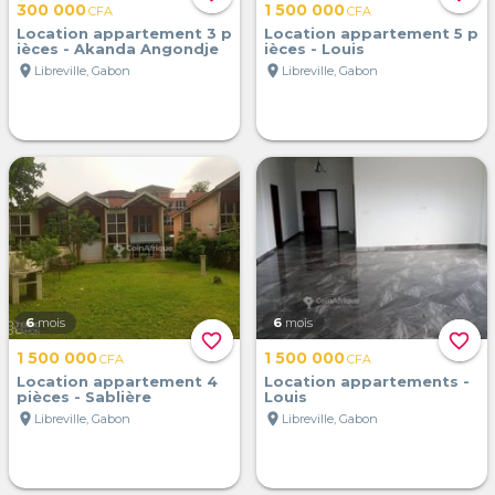
300 000
1 500 000
CFA
CFA
Location appartement 3 p
Location appartement 5 p
ièces - Akanda Angondje
ièces - Louis
location_on
location_on
Libreville, Gabon
Libreville, Gabon
6
mois
6
mois
favorite_border
favorite_border
1 500 000
1 500 000
CFA
CFA
Location appartement 4
Location appartements -
pièces - Sablière
Louis
location_on
location_on
Libreville, Gabon
Libreville, Gabon