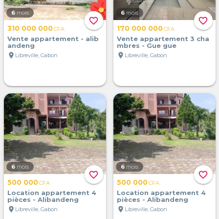
6
mois
6
mois
favorite_border
favorite_border
310 000 000
170 000 000
CFA
CFA
Vente appartement - alib
Vente appartement 3 cha
andeng
mbres - Gue gue
location_on
location_on
Libreville, Gabon
Libreville, Gabon
6
mois
6
mois
favorite_border
favorite_border
500 000
500 000
CFA
CFA
Location appartement 4
Location appartement 4
pièces - Alibandeng
pièces - Alibandeng
location_on
location_on
Libreville, Gabon
Libreville, Gabon