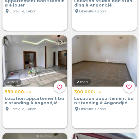
Appartement bon standin
Location studio bon stan
g à louer
ding à Angondjé
location_on
location_on
Libreville, Gabon
Libreville, Gabon
2
mois
2
mois
favorite_border
favorite_border
550 000
300 000
CFA
CFA
Location appartement bo
Location appartement bo
n standing à Angondjié
n standing à Angondjié
location_on
location_on
Libreville, Gabon
Libreville, Gabon