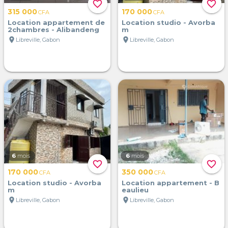
favorite_border
favorite_border
315 000
170 000
CFA
CFA
Location appartement de
Location studio - Avorba
2chambres - Alibandeng
m
location_on
location_on
Libreville, Gabon
Libreville, Gabon
6
mois
6
mois
favorite_border
favorite_border
170 000
350 000
CFA
CFA
Location studio - Avorba
Location appartement - B
m
eaulieu
location_on
location_on
Libreville, Gabon
Libreville, Gabon