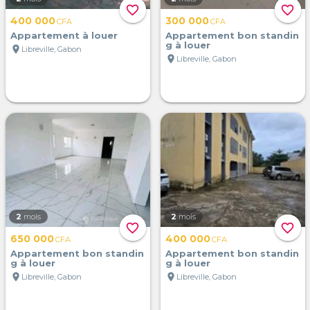
favorite_border
favorite_border
400 000
300 000
CFA
CFA
Appartement à louer
Appartement bon standin
g à louer
location_on
Libreville, Gabon
location_on
Libreville, Gabon
2
mois
2
mois
favorite_border
favorite_border
650 000
400 000
CFA
CFA
Appartement bon standin
Appartement bon standin
g à louer
g à louer
location_on
location_on
Libreville, Gabon
Libreville, Gabon