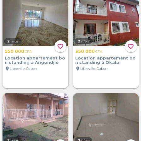
2
mois
2
mois
favorite_border
favorite_border
550 000
350 000
CFA
CFA
Location appartement bo
Location appartement bo
n standing à Angondjié
n standing à Okala
location_on
location_on
Libreville, Gabon
Libreville, Gabon
2
mois
2
mois