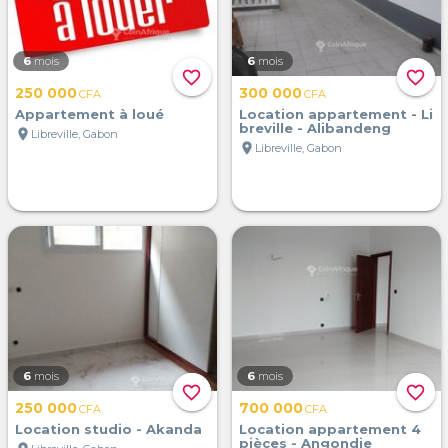
6
mois
6
mois
favorite_border
favorite_border
250 000
300 000
CFA
CFA
Appartement à loué
Location appartement - Li
breville - Alibandeng
location_on
Libreville, Gabon
location_on
Libreville, Gabon
6
mois
6
mois
favorite_border
favorite_border
250 000
700 000
CFA
CFA
Location studio - Akanda
Location appartement 4
pièces - Angondje