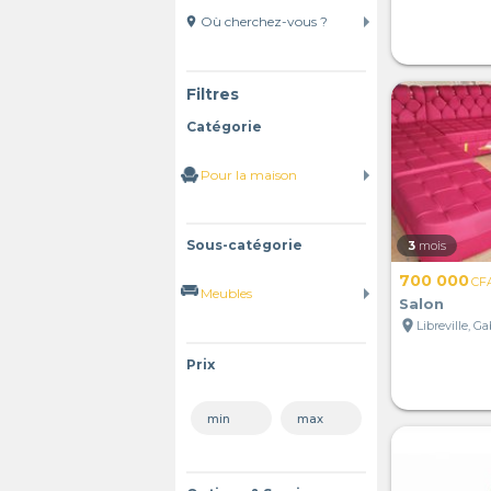
location_on
Filtres
Catégorie
Sous-catégorie
3
mois
700 000
CF
Salon
location_on
Libreville, G
Prix