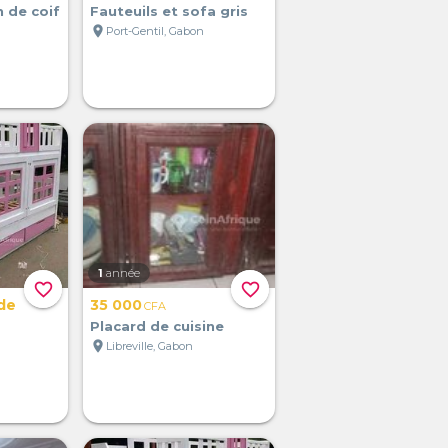
 de coif
Fauteuils et sofa gris
location_on
Port-Gentil, Gabon
1
année
favorite_border
favorite_border
de
35 000
CFA
Placard de cuisine
location_on
Libreville, Gabon