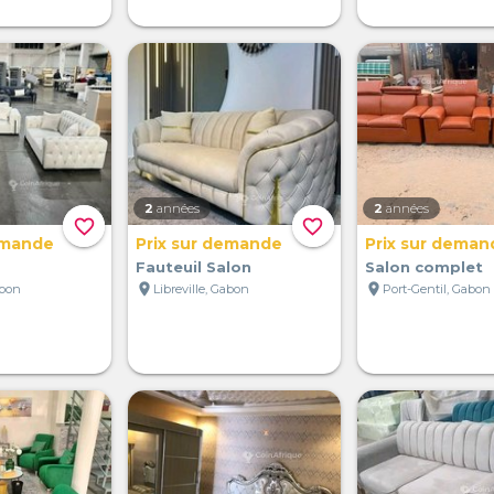
2
années
2
années
favorite_border
favorite_border
emande
Prix sur demande
Prix sur deman
Fauteuil Salon
Salon complet
location_on
location_on
abon
Libreville, Gabon
Port-Gentil, Gabon