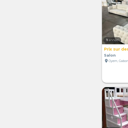
1
année
Prix sur d
Salon
location_on
Oyem, Gabo