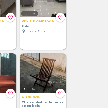
2
années
favorite_border
favorite_border
de
Prix sur demande
Salon
location_on
Libreville, Gabon
2
années
favorite_border
favorite_border
40 000
CFA
Chaise pliable de terras
se en bois