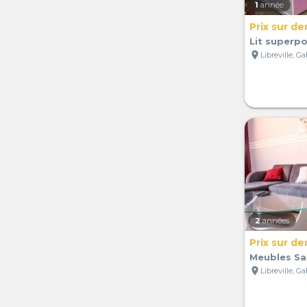
1
année
Prix sur d
Lit superp
location_on
Libreville, G
2
années
Prix sur d
Meubles Sa
location_on
Libreville, G