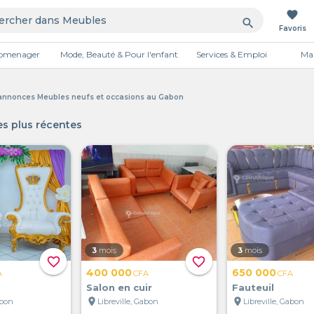
favorite
search
Favoris
tromenager
Mode, Beauté & Pour l'enfant
Services & Emploi
Mai
Publicité
 annonces Meubles neufs et occasions au Gabon
s plus récentes
3
mois
3
mois
favorite_border
favorite_border
400 000
650 000
A
CFA
CFA
Salon en cuir
Fauteuil
location_on
location_on
abon
Libreville, Gabon
Libreville, Gabon