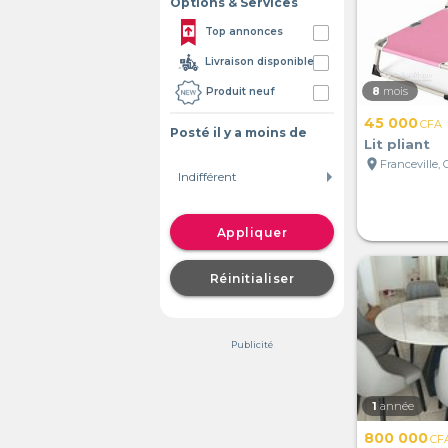
Options & Services
Top annonces
Livraison disponible
8
mois
Produit neuf
45 000
CFA
Posté il y a moins de
Lit pliant
location_on
Franceville,
Appliquer
Réinitialiser
Publicité
1
année
800 000
CF