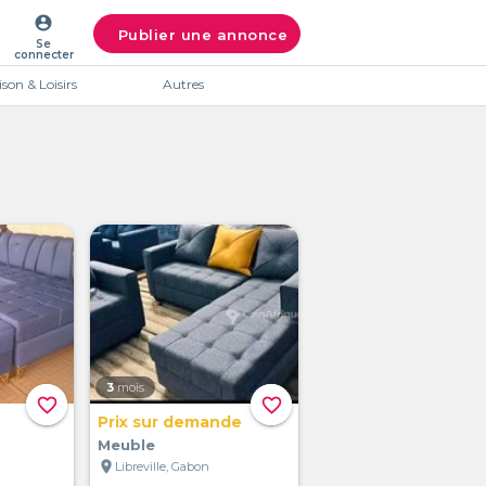
account_circle
Publier une annonce
Se
connecter
son & Loisirs
Autres
3
mois
favorite_border
favorite_border
Prix sur demande
Meuble
location_on
Libreville, Gabon