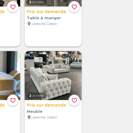
2
années
favorite_border
favorite_border
de
Prix sur demande
Table à manger
location_on
Libreville, Gabon
2
années
favorite_border
favorite_border
de
Prix sur demande
Meuble
location_on
Libreville, Gabon