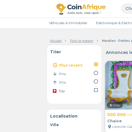
Véhicules & Immobilier
Electronique & Elec
Accueil
Pour la maison
Meubles - Petites
Trier
Annonces le
radio_button_checked
access_time
Plus récent
radio_button_unchecked
arrow_downward
Prix
radio_button_unchecked
arrow_upward
Prix
check_box_outline_blank
Top
3
mois
500 000
CF
Localisation
Chaise
Ville
location_on
Libreville, G