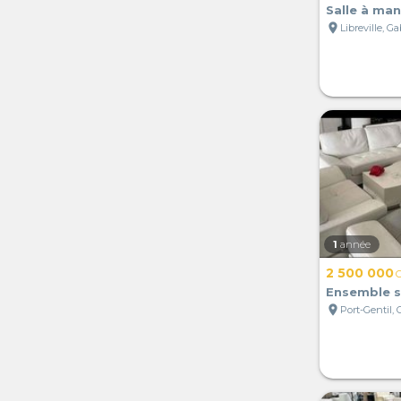
Salle à ma
location_on
Libreville, G
1
année
2 500 000
Ensemble s
location_on
Port-Gentil,