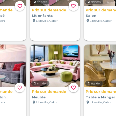
2
années
2
années
favorite_border
favorite_border
emande
Prix sur demande
Prix sur deman
osé
Lit enfants
Salon
location_on
location_on
abon
Libreville, Gabon
Libreville, Gabon
2
années
2
années
favorite_border
favorite_border
emande
Prix sur demande
Prix sur deman
lon
Meuble
Table à Manger
location_on
location_on
abon
Libreville, Gabon
Libreville, Gabon