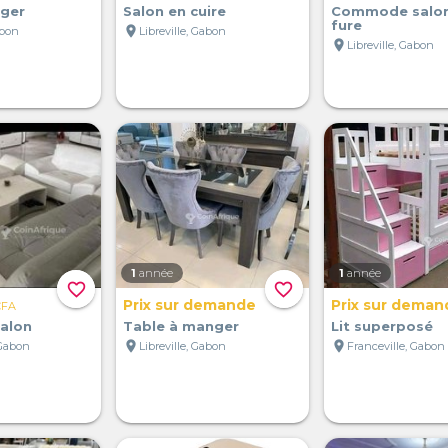
nger
Salon en cuire
Commode salon
fure
location_on
abon
Libreville, Gabon
location_on
Libreville, Gabon
1
année
1
année
favorite_border
favorite_border
Prix sur demande
Prix sur deman
CFA
alon
Table à manger
Lit superposé
location_on
location_on
 Gabon
Libreville, Gabon
Franceville, Gabon