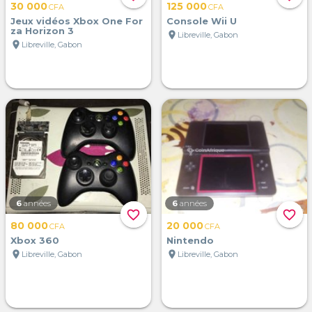
30 000
125 000
CFA
CFA
Jeux vidéos Xbox One For
Console Wii U
za Horizon 3
location_on
Libreville, Gabon
location_on
Libreville, Gabon
6
années
6
années
favorite_border
favorite_border
80 000
20 000
CFA
CFA
Xbox 360
Nintendo
location_on
location_on
Libreville, Gabon
Libreville, Gabon