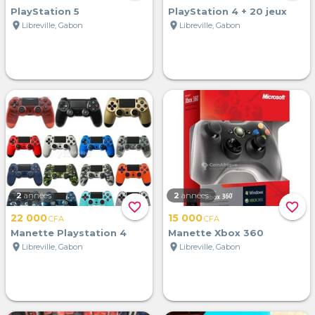
PlayStation 5
PlayStation 4 + 20 jeux
location_on
location_on
Libreville, Gabon
Libreville, Gabon
2
années
2
années
favorite_border
favorite_border
22 000
15 000
CFA
CFA
Manette Playstation 4
Manette Xbox 360
location_on
location_on
Libreville, Gabon
Libreville, Gabon