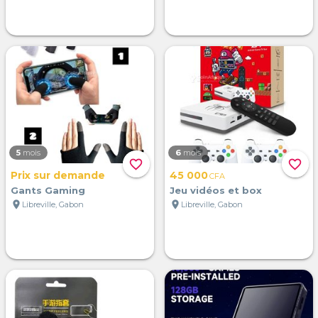
5
mois
6
mois
favorite_border
favorite_border
Prix sur demande
45 000
CFA
Gants Gaming
Jeu vidéos et box
location_on
location_on
Libreville, Gabon
Libreville, Gabon