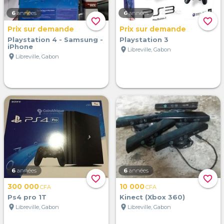
6
années
6
années
favorite_border
favorite_border
Prix sur demande
Prix sur demande
Playstation 4 - Samsung -
Playstation 3
iPhone
location_on
Libreville, Gabon
location_on
Libreville, Gabon
6
années
6
années
favorite_border
favorite_border
300 000
10 000
CFA
CFA
Ps4 pro 1T
Kinect (Xbox 360)
location_on
location_on
Libreville, Gabon
Libreville, Gabon