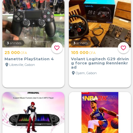
3
années
3
années
favorite_border
favorite_border
25 000
105 000
CFA
CFA
Manette PlayStation 4
Volant Logitech G29 drivin
g force gaming Rennlenkr
location_on
Libreville, Gabon
ad
location_on
Oyem, Gabon