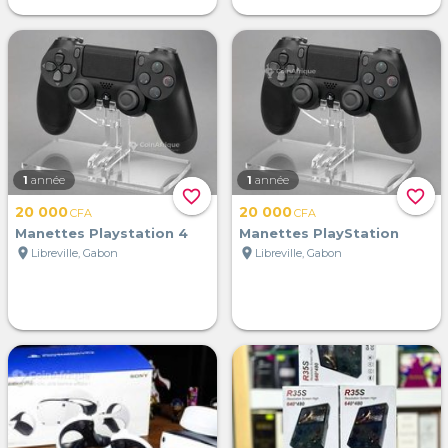
1
année
1
année
favorite_border
favorite_border
20 000
20 000
CFA
CFA
Manettes Playstation 4
Manettes PlayStation
location_on
location_on
Libreville, Gabon
Libreville, Gabon