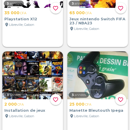
3
années
3
années
favorite_border
favorite_border
35 000
65 000
CFA
CFA
Playstation X12
Jeux nintendo Switch FIFA
23 / NBA23
location_on
Libreville, Gabon
location_on
Libreville, Gabon
3
années
3
années
favorite_border
favorite_border
2 000
25 000
CFA
CFA
Installation de jeux
Manette Bleutouth Ipega
location_on
location_on
Libreville, Gabon
Libreville, Gabon