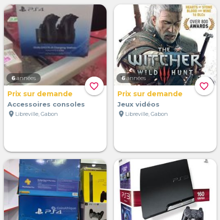
6
années
6
années
favorite_border
favorite_border
Prix sur demande
Prix sur demande
Accessoires consoles
Jeux vidéos
location_on
location_on
Libreville, Gabon
Libreville, Gabon