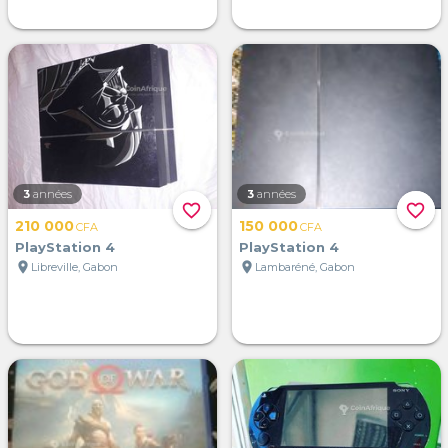
3
années
3
années
favorite_border
favorite_border
210 000
150 000
CFA
CFA
PlayStation 4
PlayStation 4
location_on
location_on
Libreville, Gabon
Lambaréné, Gabon