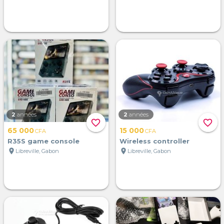
2
années
2
années
favorite_border
favorite_border
65 000
15 000
CFA
CFA
R35S game console
Wireless controller
location_on
location_on
Libreville, Gabon
Libreville, Gabon