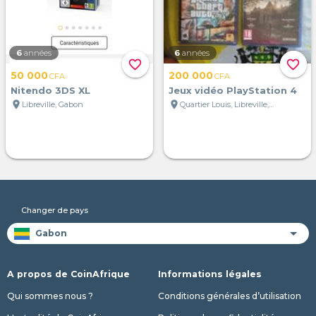
6
années
6
années
favorite_border
favorite_border
50 000
200 000
CFA
CFA
Nitendo 3DS XL
Jeux vidéo PlayStation 4
location_on
location_on
Libreville, Gabon
Quartier Louis, Libreville, Gabon
Changer de pays
A propos de CoinAfrique
Informations légales
Qui sommes nous ?
Conditions générales d’utilisation