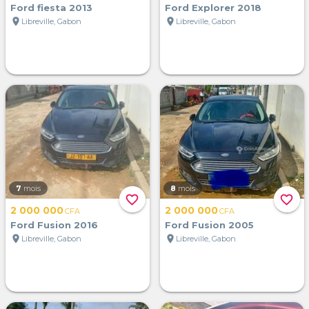
Ford fiesta 2013
Ford Explorer 2018
location_on
location_on
Libreville, Gabon
Libreville, Gabon
7
mois
8
mois
favorite_border
favorite_border
2 000 000
2 000 000
CFA
CFA
Ford Fusion 2016
Ford Fusion 2005
location_on
location_on
Libreville, Gabon
Libreville, Gabon