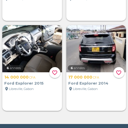
6
années
6
années
favorite_border
favorite_border
14 000 000
17 000 000
CFA
CFA
Ford Explorer 2015
Ford Explorer 2014
location_on
location_on
Libreville, Gabon
Libreville, Gabon