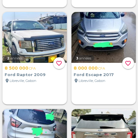
2
années
3
années
favorite_border
favorite_border
8 500 000
8 000 000
CFA
CFA
Ford Raptor 2009
Ford Escape 2017
location_on
location_on
Libreville, Gabon
Libreville, Gabon