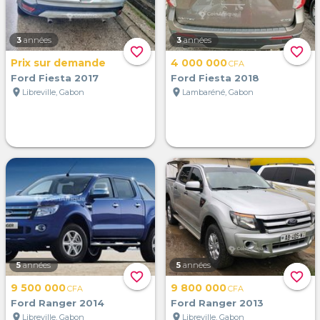
3
années
3
années
favorite_border
favorite_border
Prix sur demande
4 000 000
CFA
Ford Fiesta 2017
Ford Fiesta 2018
location_on
location_on
Libreville, Gabon
Lambaréné, Gabon
5
années
5
années
favorite_border
favorite_border
9 500 000
9 800 000
CFA
CFA
Ford Ranger 2014
Ford Ranger 2013
location_on
location_on
Libreville, Gabon
Libreville, Gabon