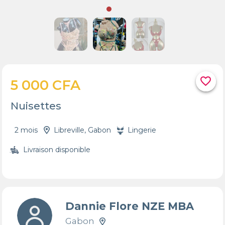
favorite_border
5 000 CFA
Nuisettes
2 mois
Libreville, Gabon
Lingerie
Livraison disponible
Dannie Flore NZE MBA
Gabon