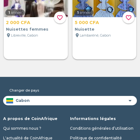
1
année
1
année
favorite_border
favorite_border
2 000 CFA
5 000 CFA
Nuisettes femmes
Nuisette
location_on
location_on
Libreville, Gabon
Lambaréné, Gabon
Changer de pays
A propos de CoinAfrique
Informations légales
Qui sommes nous ?
Conditions générales d’utilisation
L'actualité de CoinAfrique
Politique de confidentialité