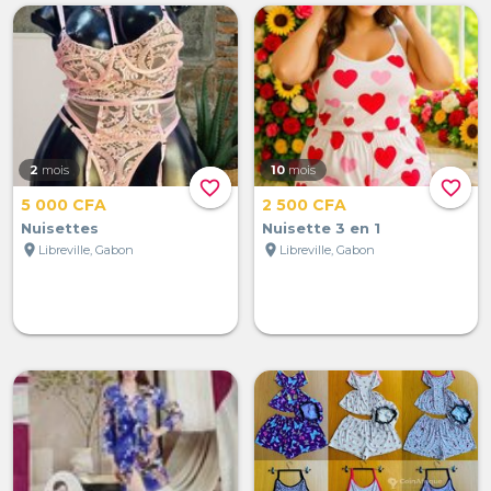
2
mois
10
mois
favorite_border
favorite_border
5 000 CFA
2 500 CFA
Nuisettes
Nuisette 3 en 1
location_on
location_on
Libreville, Gabon
Libreville, Gabon