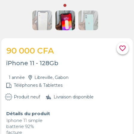
favorite_border
90 000 CFA
iPhone 11 - 128Gb
1 année
Libreville, Gabon
Téléphones & Tablettes
Produit neuf
Livraison disponible
Détails du produit
Iphone 11 simple 

batterie 92% 

facture 
