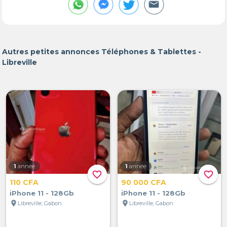
Autres petites annonces Téléphones & Tablettes -
Libreville
1
année
1
année
favorite_border
favorite_border
110 CFA
90 000 CFA
iPhone 11 - 128Gb
iPhone 11 - 128Gb
location_on
location_on
Libreville, Gabon
Libreville, Gabon