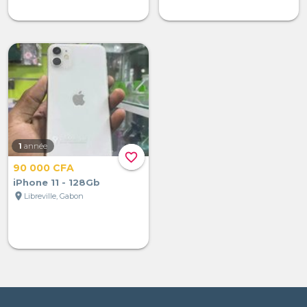
1
année
favorite_border
90 000 CFA
iPhone 11 - 128Gb
location_on
Libreville, Gabon