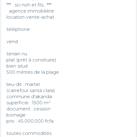
***   sci noh et fils.  ***

  agence immobilière 

location-vente-achat 

téléphone :  

vend

terrain nu 

plat (prêt à construire)

bien situé 

500 mètres de la plage 

lieu-dit : martel 

(carrefour santa clara)

commune d'akanda 

superficie : 1500 m²

document : cession

bornage 

prix : 45.000.000 fcfa 

toutes commodités 
