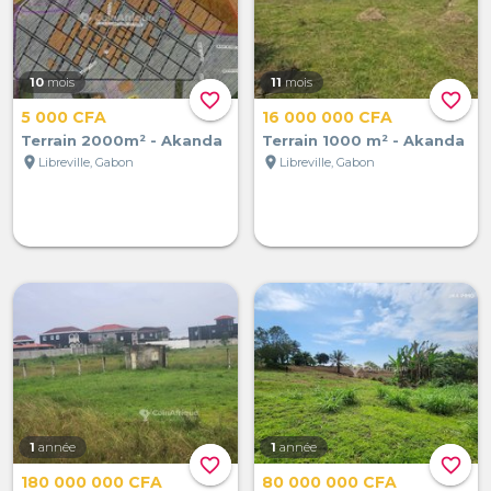
10
mois
11
mois
favorite_border
favorite_border
5 000 CFA
16 000 000 CFA
Terrain 2000m² - Akanda
Terrain 1000 m² - Akanda
location_on
location_on
Libreville, Gabon
Libreville, Gabon
1
année
1
année
favorite_border
favorite_border
180 000 000 CFA
80 000 000 CFA