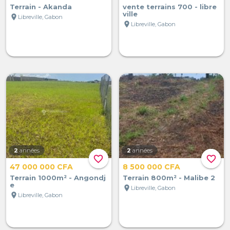
Terrain - Akanda
vente terrains 700 - libre
ville
location_on
Libreville, Gabon
location_on
Libreville, Gabon
2
années
2
années
favorite_border
favorite_border
47 000 000 CFA
8 500 000 CFA
Terrain 1000m² - Angondj
Terrain 800m² - Malibe 2
e
location_on
Libreville, Gabon
location_on
Libreville, Gabon