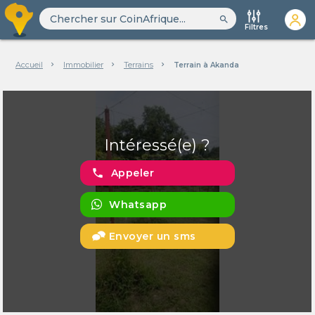
search
Filtres
Accueil
Immobilier
Terrains
Terrain à Akanda
Intéressé(e) ?
phone
Appeler
Whatsapp
Envoyer un sms