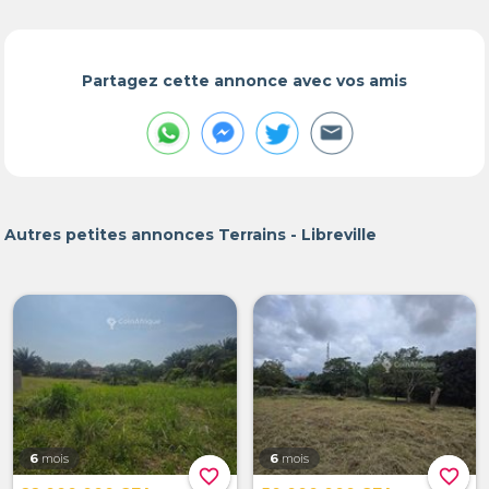
Partagez cette annonce avec vos amis
Autres petites annonces Terrains - Libreville
6
mois
6
mois
favorite_border
favorite_border