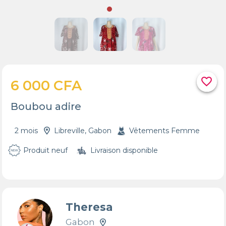
favorite_border
6 000 CFA
Boubou adire
2 mois
Libreville, Gabon
Vêtements Femme
Produit neuf
Livraison disponible
Theresa
Gabon