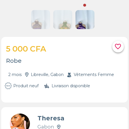
favorite_border
5 000 CFA
Robe
2 mois
Libreville, Gabon
Vêtements Femme
Produit neuf
Livraison disponible
Theresa
Gabon