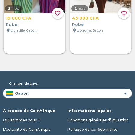
2
mois
2
mois
favorite_border
favorite_border
19 000 CFA
45 000 CFA
Robe
Robe
location_on
location_on
Libreville, Gabon
Libreville, Gabon
Changer de pays
A propos de CoinAfrique
Informations légales
Qui sommes nous ?
Conditions générales d’utilisation
L'actualité de CoinAfrique
Politique de confidentialité