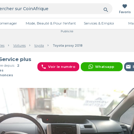
favorite
search
Favoris
tromenager
Mode, Beauté & Pour l'enfant
Services & Emploi
Mai
Publicité
les
Voitures
toyota
Toyota proxy 2018
 Service plus
e depuis
2
phone
email
Voir le numéro
Whatsapp
es
nnonces