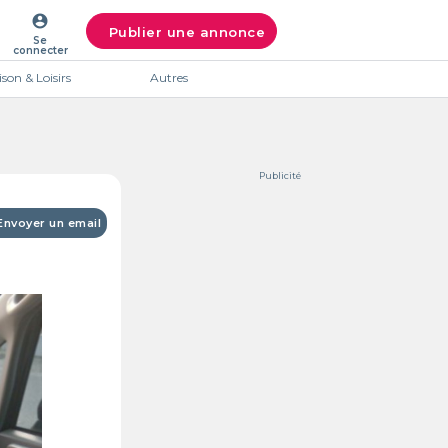
account_circle
Publier une annonce
Se
connecter
son & Loisirs
Autres
Publicité
Envoyer un email