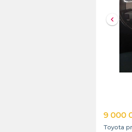
chevron_left
9 000 
Toyota p