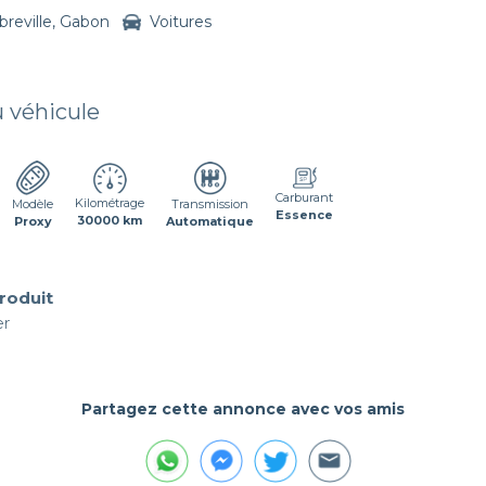
ibreville, Gabon
Voitures
u véhicule
Carburant
Kilométrage
Transmission
Modèle
Essence
30000 km
Automatique
Proxy
produit
er
Partagez cette annonce avec vos amis