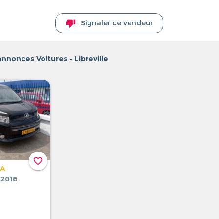
thumb_down
Signaler ce vendeur
annonces Voitures - Libreville
favorite_border
FA
 2018
n