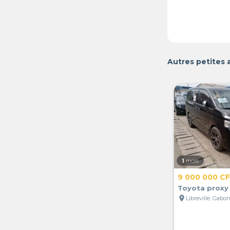
Autres petites 
1
mois
9 000 000 C
Toyota proxy
location_on
Libreville, Gabo