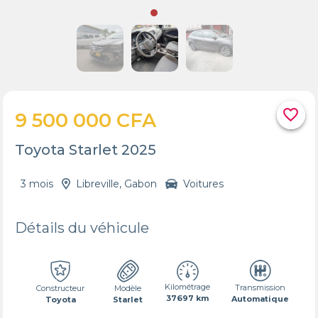
favorite_border
9 500 000 CFA
Toyota Starlet 2025
3 mois
Libreville, Gabon
Voitures
Détails du véhicule
Kilométrage
Transmission
Constructeur
Modèle
37697 km
Automatique
Toyota
Starlet